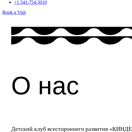
+1 541-754-3010​
Book a Visit
О нас
Детский клуб всестороннего развития «КИНД