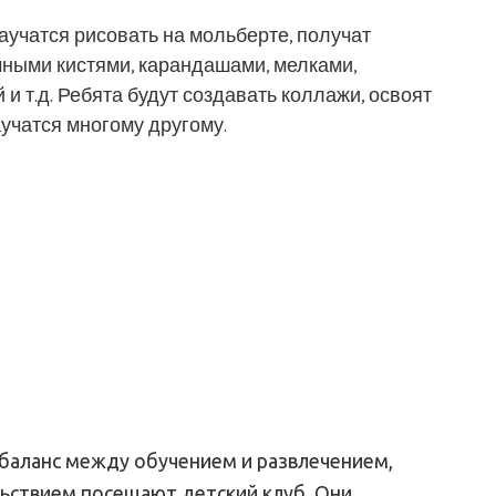
аучатся рисовать на мольберте, получат
ными кистями, карандашами, мелками,
 и т.д. Ребята будут создавать коллажи, освоят
учатся многому другому.
 баланс между обучением и развлечением,
льствием посещают детский клуб. Они