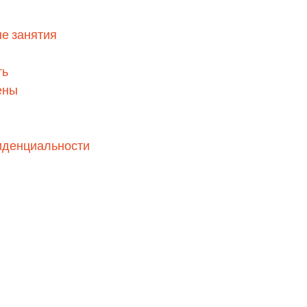
е занятия
ть
ены
иденциальности