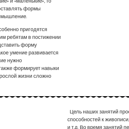
е» и «маленькие», то
поставлять формы
е мышление.
собенно пригодятся
гим ребятам в постижении
едставить форму
акое умение развивается
ние нужно
 также формирует навыки
зрослой жизни сложно
Цель наших занятий прос
способностей к живописи
и т.д. Во время занятий 