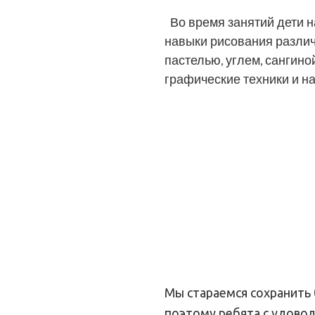
Во время занятий дети н
навыки рисования различ
пастелью, углем, сангиной
графические техники и на
Записаться
Расписание
Мы стараемся сохранить
поэтому ребята с удово