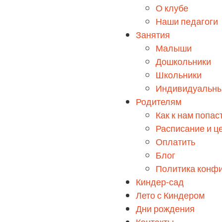
О клубе
Наши педагоги
Занятия
Малыши
Дошкольники
Школьники
Индивидуальны
Родителям
Как к нам попас
Расписание и ц
Оплатить
Блог
Политика конф
Киндер-сад
Лето с Киндером
Дни рождения