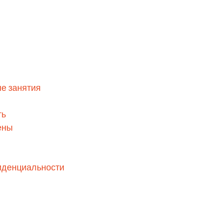
е занятия
ть
ены
иденциальности